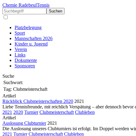
Chemie Radebeul
Tennis
Suchen
Platzbelegung
Sport
Mannschaften 2026
Kinder u. Jugend
Verein
Links
Dokumente
Sponsoren
Suche
Suchwort:
Tag:
Clubmeisterschaft
Artikel
Rückblick Clubmeisterschaften 2020
2021
Liebe Tennisfreunde, mit reichlich Verspätung – aber dennoch bevor d
2021
2020
Turnier
Clubmeisterschaft
Clubleben
Artikel
Auslosung Clubturnier
2021
Die Auslosung unseres Clubturniers ist erfolgt. Im Doppel werden wir
2021
Turnier
Clubmeisterschaft
Clubleben