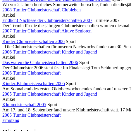
Wo vor 2 Jahren herrliches Sommerwetter herrschte, finden die diesjä
2008
Turnier
Clubmeisterschaft
Clubleben
Artikel
Endlich! Nachlese der Clubmeisterschaften 2007
Turniere 2007
Der Termin für die diesjährigen Clubmeisterschaften wurden diesmal vo
2007
Turnier
Clubmeisterschaft
Aktive
Senioren
Artikel
Kinder-Clubmeisterschaften 2006
Sport
Die Clubmeisterschaften für unseren Nachwuchs fanden am 30. Septe
2006
Turnier
Clubmeisterschaft
Kinder und Jugend
Artikel
Das waren die Clubmeisterschaften 2006
Sport
Der Clubmeister 2006 steht fest: Im Finale siegt Tom Schinnerling g
2006
Turnier
Clubmeisterschaft
Artikel
Kinder-Klubmeisterschaften 2005
Sport
Am Sonnabend des ersten Oktoberwochenendes fanden auf unserer Tenni
2005
Turnier
Clubmeisterschaft
Kinder und Jugend
Artikel
Klubmeisterschaft 2005
Sport
Am 17. und 18. September fand unsere Klubmeisterschaft statt. 17 Mä
2005
Turnier
Clubmeisterschaft
Empfang