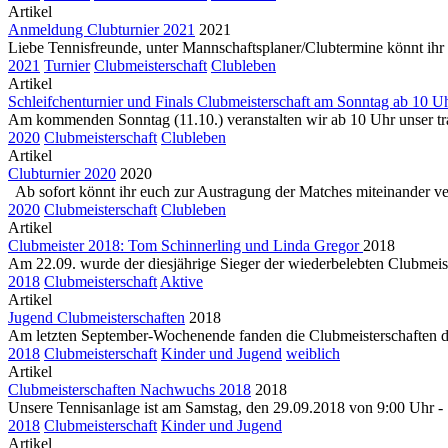
Artikel
Anmeldung Clubturnier 2021
2021
Liebe Tennisfreunde, unter Mannschaftsplaner/Clubtermine könnt ihr e
2021
Turnier
Clubmeisterschaft
Clubleben
Artikel
Schleifchenturnier und Finals Clubmeisterschaft am Sonntag ab 10 U
Am kommenden Sonntag (11.10.) veranstalten wir ab 10 Uhr unser trad
2020
Clubmeisterschaft
Clubleben
Artikel
Clubturnier 2020
2020
Ab sofort könnt ihr euch zur Austragung der Matches miteinander ver
2020
Clubmeisterschaft
Clubleben
Artikel
Clubmeister 2018: Tom Schinnerling und Linda Gregor
2018
Am 22.09. wurde der diesjährige Sieger der wiederbelebten Clubmeiste
2018
Clubmeisterschaft
Aktive
Artikel
Jugend Clubmeisterschaften
2018
Am letzten September-Wochenende fanden die Clubmeisterschaften d
2018
Clubmeisterschaft
Kinder und Jugend
weiblich
Artikel
Clubmeisterschaften Nachwuchs 2018
2018
Unsere Tennisanlage ist am Samstag, den 29.09.2018 von 9:00 Uhr - 1
2018
Clubmeisterschaft
Kinder und Jugend
Artikel