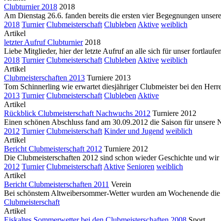
Clubturnier 2018
2018
Am Dienstag 26.6. fanden bereits die ersten vier Begegnungen unserer s
2018
Turnier
Clubmeisterschaft
Clubleben
Aktive
weiblich
Artikel
letzter Aufruf Clubturnier
2018
Liebe Mitglieder, hier der letzte Aufruf an alle sich für unser fortla
2018
Turnier
Clubmeisterschaft
Clubleben
Aktive
weiblich
Artikel
Clubmeisterschaften 2013
Turniere 2013
Tom Schinnerling wie erwartet diesjähriger Clubmeister bei den Herre
2013
Turnier
Clubmeisterschaft
Clubleben
Aktive
Artikel
Rückblick Clubmeisterschaft Nachwuchs 2012
Turniere 2012
Einen schönen Abschluss fand am 30.09.2012 die Saison für unsere 
2012
Turnier
Clubmeisterschaft
Kinder und Jugend
weiblich
Artikel
Bericht Clubmeisterschaft 2012
Turniere 2012
Die Clubmeisterschaften 2012 sind schon wieder Geschichte und wir b
2012
Turnier
Clubmeisterschaft
Aktive
Senioren
weiblich
Artikel
Bericht Clubmeisterschaften 2011
Verein
Bei schönstem Altweibersommer-Wetter wurden am Wochenende die die
Clubmeisterschaft
Artikel
Eiskaltes Sommerwetter bei den Clubmeisterschaften 2008
Sport