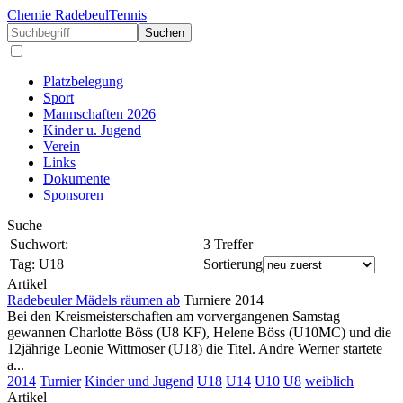
Chemie Radebeul
Tennis
Suchen
Platzbelegung
Sport
Mannschaften 2026
Kinder u. Jugend
Verein
Links
Dokumente
Sponsoren
Suche
Suchwort:
3 Treffer
Tag:
U18
Sortierung
Artikel
Radebeuler Mädels räumen ab
Turniere 2014
Bei den Kreismeisterschaften am vorvergangenen Samstag
gewannen Charlotte Böss (U8 KF), Helene Böss (U10MC) und die
12jährige Leonie Wittmoser (U18) die Titel. Andre Werner startete
a...
2014
Turnier
Kinder und Jugend
U18
U14
U10
U8
weiblich
Artikel