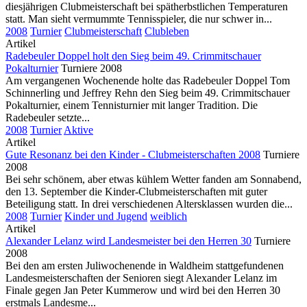
diesjährigen Clubmeisterschaft bei spätherbstlichen Temperaturen
statt. Man sieht vermummte Tennisspieler, die nur schwer in...
2008
Turnier
Clubmeisterschaft
Clubleben
Artikel
Radebeuler Doppel holt den Sieg beim 49. Crimmitschauer
Pokalturnier
Turniere 2008
Am vergangenen Wochenende holte das Radebeuler Doppel Tom
Schinnerling und Jeffrey Rehn den Sieg beim 49. Crimmitschauer
Pokalturnier, einem Tennisturnier mit langer Tradition. Die
Radebeuler setzte...
2008
Turnier
Aktive
Artikel
Gute Resonanz bei den Kinder - Clubmeisterschaften 2008
Turniere
2008
Bei sehr schönem, aber etwas kühlem Wetter fanden am Sonnabend,
den 13. September die Kinder-Clubmeisterschaften mit guter
Beteiligung statt. In drei verschiedenen Altersklassen wurden die...
2008
Turnier
Kinder und Jugend
weiblich
Artikel
Alexander Lelanz wird Landesmeister bei den Herren 30
Turniere
2008
Bei den am ersten Juliwochenende in Waldheim stattgefundenen
Landesmeisterschaften der Senioren siegt Alexander Lelanz im
Finale gegen Jan Peter Kummerow und wird bei den Herren 30
erstmals Landesme...