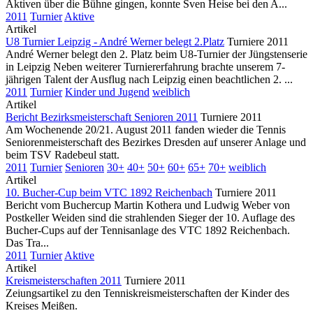
Aktiven über die Bühne gingen, konnte Sven Heise bei den A...
2011
Turnier
Aktive
Artikel
U8 Turnier Leipzig - André Werner belegt 2.Platz
Turniere 2011
André Werner belegt den 2. Platz beim U8-Turnier der Jüngstenserie
in Leipzig Neben weiterer Turniererfahrung brachte unserem 7-
jährigen Talent der Ausflug nach Leipzig einen beachtlichen 2. ...
2011
Turnier
Kinder und Jugend
weiblich
Artikel
Bericht Bezirksmeisterschaft Senioren 2011
Turniere 2011
Am Wochenende 20/21. August 2011 fanden wieder die Tennis
Seniorenmeisterschaft des Bezirkes Dresden auf unserer Anlage und
beim TSV Radebeul statt.
2011
Turnier
Senioren
30+
40+
50+
60+
65+
70+
weiblich
Artikel
10. Bucher-Cup beim VTC 1892 Reichenbach
Turniere 2011
Bericht vom Buchercup Martin Kothera und Ludwig Weber von
Postkeller Weiden sind die strahlenden Sieger der 10. Auflage des
Bucher-Cups auf der Tennisanlage des VTC 1892 Reichenbach.
Das Tra...
2011
Turnier
Aktive
Artikel
Kreismeisterschaften 2011
Turniere 2011
Zeiungsartikel zu den Tenniskreismeisterschaften der Kinder des
Kreises Meißen.