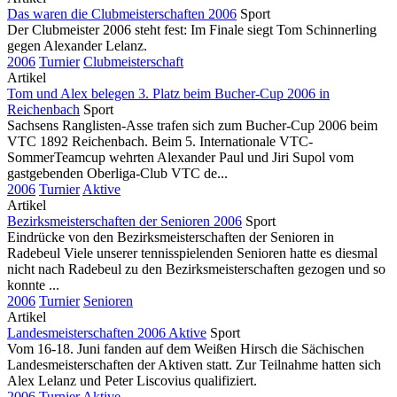
Das waren die Clubmeisterschaften 2006
Sport
Der Clubmeister 2006 steht fest: Im Finale siegt Tom Schinnerling
gegen Alexander Lelanz.
2006
Turnier
Clubmeisterschaft
Artikel
Tom und Alex belegen 3. Platz beim Bucher-Cup 2006 in
Reichenbach
Sport
Sachsens Ranglisten-Asse trafen sich zum Bucher-Cup 2006 beim
VTC 1892 Reichenbach. Beim 5. Internationale VTC-
SommerTeamcup wehrten Alexander Paul und Jiri Supol vom
gastgebenden Oberliga-Club VTC de...
2006
Turnier
Aktive
Artikel
Bezirksmeisterschaften der Senioren 2006
Sport
Eindrücke von den Bezirksmeisterschaften der Senioren in
Radebeul Viele unserer tennisspielenden Senioren hatte es diesmal
nicht nach Radebeul zu den Bezirksmeisterschaften gezogen und so
konnte ...
2006
Turnier
Senioren
Artikel
Landesmeisterschaften 2006 Aktive
Sport
Vom 16-18. Juni fanden auf dem Weißen Hirsch die Sächischen
Landesmeisterschaften der Aktiven statt. Zur Teilnahme hatten sich
Alex Lelanz und Peter Liscovius qualifiziert.
2006
Turnier
Aktive