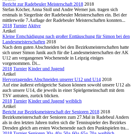
Bericht zur Radebeuler Meisterschaft 2018
2018
Stefan Köcher, Anna Stoll und Andre Werner jun. tragen sich
erstmals in Siegerliste der Radebeuler Meisterschaften ein. Bei der
mittlerweile 7.Auflage der Radebeuler Meisterschaften konnten...
2018
Turnier
Aktive
Artikel
Kleine Entschädigung nach großer Enttäuschung für Simon bei den
Landesmeisterschaften
2018
Nach dem guten Abschneiden bei den Bezirksmeisterschaften hatte
sich unser Simon Janik auch für die Landesmeisterschaften der AK
U12 am vergangenen Wochenende in Leipzig einiges
vorgenommen. Di...
2018
Turnier
Kinder und Jugend
Artikel
Hervorragendes Abschneiden unserer U12 und U14
2018
Auf eine äußerst erfolgreiche Saison können sowohl unsere U12 als
auch unsere U14, die jeweils in einer Spielgemeinschaft mit dem
TSV antraten, zurück blicken.
2018
Turnier
Kinder und Jugend
weiblich
Artikel
Bericht zur Bezirksmeisterschaft der Senioren 2018
2018
Bezirksmeisterschaft der Senioren zum 27.Mal in Radebeul Anders
als in den letzten Jahren trafen sich die Tennisspieler des Bezirkes
Dresden gleich am ersten Wochenende nach den Punktspielen tra...
2018
Turnier
Senioren
30+
40+
50+
60+
65+
70+
weiblich