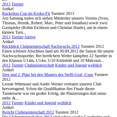
2013
Turnier
Artikel
Racketlon-Cup im Kroko-Fit
Turniere 2013
Am Samstag trafen sich sieben Mitstreiter unseres Vereins (Sven,
Thomas, Henrik, Robert, Marc, Peter und Jonathan) sowie zwei
Gastspieler (Robin Eichhorn und Christian Haufe), um in einem
kleinen Turn...
2013
Turnier
Aktive
Artikel
Rückblick Clubmeisterschaft Nachwuchs 2012
Turniere 2012
Einen schönen Abschluss fand am 30.09.2012 die Saison für unsere
Nachwuchssportler. Bei herrlichem Wetter kämpften 22 Sportler in
den Klassen U14m, U14w, U10 Kleinfeld und 10 Midcourt...
2012
Turnier
Clubmeisterschaft
Kinder und Jugend
weiblich
Artikel
Sieg und 2. Platz bei den Masters des Steffi-Graf -Cups
Turniere
2012
Leonie Wittmoser und Andre Werner vertraten unseren Club
hervorragend. Schon die Qualifikation fürs Finale dieser
Turnierserie war ein großer Erfolg, die Platzierungen dort umso
mehr. &...
2012
Turnier
Kinder und Jugend
weiblich
Artikel
Bericht Clubmeisterschaft 2012
Turniere 2012
Die Clubmeisterschaften 2012 sind schon wieder Geschichte und