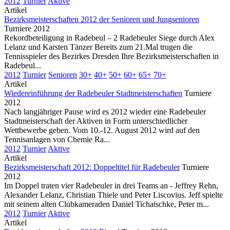
2012
Turnier
Aktive
Artikel
Bezirksmeisterschaften 2012 der Senioren und Jungsenioren
Turniere 2012
Rekordbeteiligung in Radebeul – 2 Radebeuler Siege durch Alex
Lelanz und Karsten Tänzer Bereits zum 21.Mal trugen die
Tennisspieler des Bezirkes Dresden Ihre Bezirksmeisterschaften in
Radebeul...
2012
Turnier
Senioren
30+
40+
50+
60+
65+
70+
Artikel
Wiedereinführung der Radebeuler Stadtmeisterschaften
Turniere
2012
Nach langjähriger Pause wird es 2012 wieder eine Radebeuler
Stadtmeisterschaft der Aktiven in Form unterschiedlicher
Wettbewerbe geben. Vom 10.-12. August 2012 wird auf den
Tennisanlagen von Chemie Ra...
2012
Turnier
Aktive
Artikel
Bezirksmeisterschaft 2012: Doppeltitel für Radebeuler
Turniere
2012
Im Doppel traten vier Radebeuler in drei Teams an - Jeffrey Rehn,
Alexander Lelanz, Christian Thiele und Peter Liscovius. Jeff spielte
mit seinem alten Clubkameraden Daniel Tichatschke, Peter m...
2012
Turnier
Aktive
Artikel