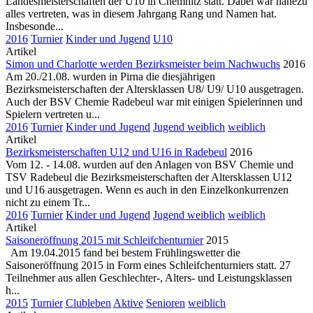
Landesmeisterschaften der U10 in Chemnitz statt. Dabei war nahezu
alles vertreten, was in diesem Jahrgang Rang und Namen hat.
Insbesonde...
2016
Turnier
Kinder und Jugend
U10
Artikel
Simon und Charlotte werden Bezirksmeister beim Nachwuchs
2016
Am 20./21.08. wurden in Pirna die diesjährigen
Bezirksmeisterschaften der Altersklassen U8/ U9/ U10 ausgetragen.
Auch der BSV Chemie Radebeul war mit einigen Spielerinnen und
Spielern vertreten u...
2016
Turnier
Kinder und Jugend
Jugend weiblich
weiblich
Artikel
Bezirksmeisterschaften U12 und U16 in Radebeul
2016
Vom 12. - 14.08. wurden auf den Anlagen von BSV Chemie und
TSV Radebeul die Bezirksmeisterschaften der Altersklassen U12
und U16 ausgetragen. Wenn es auch in den Einzelkonkurrenzen
nicht zu einem Tr...
2016
Turnier
Kinder und Jugend
Jugend weiblich
weiblich
Artikel
Saisoneröffnung 2015 mit Schleifchenturnier
2015
Am 19.04.2015 fand bei bestem Frühlingswetter die
Saisoneröffnung 2015 in Form eines Schleifchenturniers statt. 27
Teilnehmer aus allen Geschlechter-, Alters- und Leistungsklassen
h...
2015
Turnier
Clubleben
Aktive
Senioren
weiblich