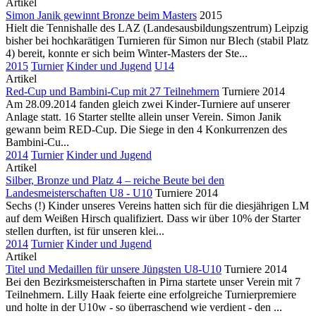
Artikel
Simon Janik gewinnt Bronze beim Masters
2015
Hielt die Tennishalle des LAZ (Landesausbildungszentrum) Leipzig
bisher bei hochkarätigen Turnieren für Simon nur Blech (stabil Platz
4) bereit, konnte er sich beim Winter-Masters der Ste...
2015
Turnier
Kinder und Jugend
U14
Artikel
Red-Cup und Bambini-Cup mit 27 Teilnehmern
Turniere 2014
Am 28.09.2014 fanden gleich zwei Kinder-Turniere auf unserer
Anlage statt. 16 Starter stellte allein unser Verein. Simon Janik
gewann beim RED-Cup. Die Siege in den 4 Konkurrenzen des
Bambini-Cu...
2014
Turnier
Kinder und Jugend
Artikel
Silber, Bronze und Platz 4 – reiche Beute bei den
Landesmeisterschaften U8 - U10
Turniere 2014
Sechs (!) Kinder unseres Vereins hatten sich für die diesjährigen LM
auf dem Weißen Hirsch qualifiziert. Dass wir über 10% der Starter
stellen durften, ist für unseren klei...
2014
Turnier
Kinder und Jugend
Artikel
Titel und Medaillen für unsere Jüngsten U8-U10
Turniere 2014
Bei den Bezirksmeisterschaften in Pirna startete unser Verein mit 7
Teilnehmern. Lilly Haak feierte eine erfolgreiche Turnierpremiere
und holte in der U10w - so überraschend wie verdient - den ...