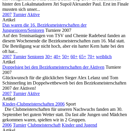
hinter den Lokalmatadoren Jiri Supol/Alexander Paul. Erst im Finale
mussten sich unser...
2007
Turnier
Aktive
Artikel
Das waren die 16. Bezirksmeisterschaften der
Jungsenioren/Senioren
Turniere 2007
Auf den Tennisanlagen von TSV und Chemie Radebeul fanden an
diesem Wochenende die Bezirksmeisterschaften zum 16. Mal statt.
Die Beteiligung war nicht hoch, aber ein harter Kern hatte bei den
oft har...
2007
Turnier
Senioren
30+
40+
50+
60+
65+
70+
weiblich
Artikel
Doppelsieg bei den Bezirksmeisterschaften der Aktiven
Turniere
2007
Glückwunsch für die glücklichen Sieger Alex Lelanz und Tom
Schinnerling im Doppelwettbewerb bei den Bezirksmeisterschaften
2007 der Aktiven!
2007
Turnier
Aktive
Artikel
Kinder-Clubmeisterschaften 2006
Sport
Die Clubmeisterschaften für unseren Nachwuchs fanden am 30.
September bei gutem Wetter statt. Da fast alle Jungen und Mädchen
gekommen waren, spielten wir in 2 Gruppen.
2006
Turnier
Clubmeisterschaft
Kinder und Jugend
Artikel