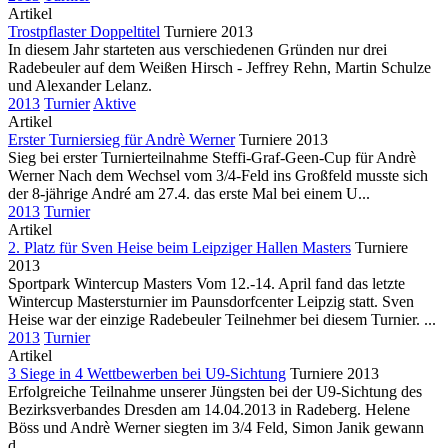
Artikel
Trostpflaster Doppeltitel
Turniere 2013
In diesem Jahr starteten aus verschiedenen Gründen nur drei
Radebeuler auf dem Weißen Hirsch - Jeffrey Rehn, Martin Schulze
und Alexander Lelanz.
2013
Turnier
Aktive
Artikel
Erster Turniersieg für Andrè Werner
Turniere 2013
Sieg bei erster Turnierteilnahme Steffi-Graf-Geen-Cup für Andrè
Werner Nach dem Wechsel vom 3/4-Feld ins Großfeld musste sich
der 8-jährige André am 27.4. das erste Mal bei einem U...
2013
Turnier
Artikel
2. Platz für Sven Heise beim Leipziger Hallen Masters
Turniere
2013
Sportpark Wintercup Masters Vom 12.-14. April fand das letzte
Wintercup Mastersturnier im Paunsdorfcenter Leipzig statt. Sven
Heise war der einzige Radebeuler Teilnehmer bei diesem Turnier. ...
2013
Turnier
Artikel
3 Siege in 4 Wettbewerben bei U9-Sichtung
Turniere 2013
Erfolgreiche Teilnahme unserer Jüngsten bei der U9-Sichtung des
Bezirksverbandes Dresden am 14.04.2013 in Radeberg. Helene
Böss und Andrè Werner siegten im 3/4 Feld, Simon Janik gewann
d...