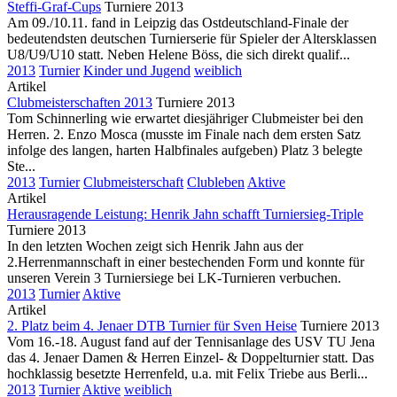
Steffi-Graf-Cups
Turniere 2013
Am 09./10.11. fand in Leipzig das Ostdeutschland-Finale der
bedeutendsten deutschen Turnierserie für Spieler der Altersklassen
U8/U9/U10 statt. Neben Helene Böss, die sich direkt qualif...
2013
Turnier
Kinder und Jugend
weiblich
Artikel
Clubmeisterschaften 2013
Turniere 2013
Tom Schinnerling wie erwartet diesjähriger Clubmeister bei den
Herren. 2. Enzo Mosca (musste im Finale nach dem ersten Satz
infolge des langen, harten Halbfinales aufgeben) Platz 3 belegte
Ste...
2013
Turnier
Clubmeisterschaft
Clubleben
Aktive
Artikel
Herausragende Leistung: Henrik Jahn schafft Turniersieg-Triple
Turniere 2013
In den letzten Wochen zeigt sich Henrik Jahn aus der
2.Herrenmannschaft in einer bestechenden Form und konnte für
unseren Verein 3 Turniersiege bei LK-Turnieren verbuchen.
2013
Turnier
Aktive
Artikel
2. Platz beim 4. Jenaer DTB Turnier für Sven Heise
Turniere 2013
Vom 16.-18. August fand auf der Tennisanlage des USV TU Jena
das 4. Jenaer Damen & Herren Einzel- & Doppelturnier statt. Das
hochklassig besetzte Herrenfeld, u.a. mit Felix Triebe aus Berli...
2013
Turnier
Aktive
weiblich