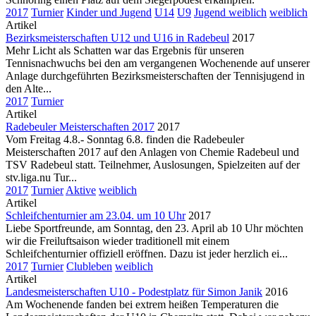
2017
Turnier
Kinder und Jugend
U14
U9
Jugend weiblich
weiblich
Artikel
Bezirksmeisterschaften U12 und U16 in Radebeul
2017
Mehr Licht als Schatten war das Ergebnis für unseren
Tennisnachwuchs bei den am vergangenen Wochenende auf unserer
Anlage durchgeführten Bezirksmeisterschaften der Tennisjugend in
den Alte...
2017
Turnier
Artikel
Radebeuler Meisterschaften 2017
2017
Vom Freitag 4.8.- Sonntag 6.8. finden die Radebeuler
Meisterschaften 2017 auf den Anlagen von Chemie Radebeul und
TSV Radebeul statt. Teilnehmer, Auslosungen, Spielzeiten auf der
stv.liga.nu Tur...
2017
Turnier
Aktive
weiblich
Artikel
Schleifchenturnier am 23.04. um 10 Uhr
2017
Liebe Sportfreunde, am Sonntag, den 23. April ab 10 Uhr möchten
wir die Freiluftsaison wieder traditionell mit einem
Schleifchenturnier offiziell eröffnen. Dazu ist jeder herzlich ei...
2017
Turnier
Clubleben
weiblich
Artikel
Landesmeisterschaften U10 - Podestplatz für Simon Janik
2016
Am Wochenende fanden bei extrem heißen Temperaturen die