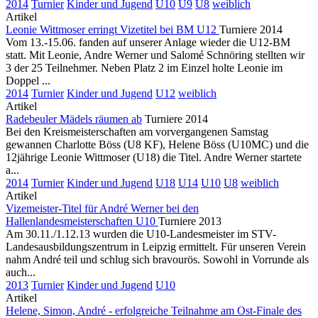
2014
Turnier
Kinder und Jugend
U10
U9
U8
weiblich
Artikel
Leonie Wittmoser erringt Vizetitel bei BM U12
Turniere 2014
Vom 13.-15.06. fanden auf unserer Anlage wieder die U12-BM
statt. Mit Leonie, Andre Werner und Salomé Schnöring stellten wir
3 der 25 Teilnehmer. Neben Platz 2 im Einzel holte Leonie im
Doppel ...
2014
Turnier
Kinder und Jugend
U12
weiblich
Artikel
Radebeuler Mädels räumen ab
Turniere 2014
Bei den Kreismeisterschaften am vorvergangenen Samstag
gewannen Charlotte Böss (U8 KF), Helene Böss (U10MC) und die
12jährige Leonie Wittmoser (U18) die Titel. Andre Werner startete
a...
2014
Turnier
Kinder und Jugend
U18
U14
U10
U8
weiblich
Artikel
Vizemeister-Titel für André Werner bei den
Hallenlandesmeisterschaften U10
Turniere 2013
Am 30.11./1.12.13 wurden die U10-Landesmeister im STV-
Landesausbildungszentrum in Leipzig ermittelt. Für unseren Verein
nahm André teil und schlug sich bravourös. Sowohl in Vorrunde als
auch...
2013
Turnier
Kinder und Jugend
U10
Artikel
Helene, Simon, André - erfolgreiche Teilnahme am Ost-Finale des