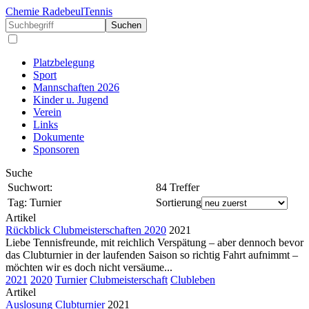
Chemie Radebeul
Tennis
Suchen
Platzbelegung
Sport
Mannschaften 2026
Kinder u. Jugend
Verein
Links
Dokumente
Sponsoren
Suche
Suchwort:
84 Treffer
Tag:
Turnier
Sortierung
Artikel
Rückblick Clubmeisterschaften 2020
2021
Liebe Tennisfreunde, mit reichlich Verspätung – aber dennoch bevor
das Clubturnier in der laufenden Saison so richtig Fahrt aufnimmt –
möchten wir es doch nicht versäume...
2021
2020
Turnier
Clubmeisterschaft
Clubleben
Artikel
Auslosung Clubturnier
2021