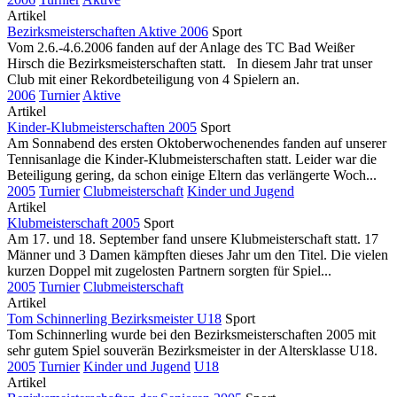
Artikel
Bezirksmeisterschaften Aktive 2006
Sport
Vom 2.6.-4.6.2006 fanden auf der Anlage des TC Bad Weißer
Hirsch die Bezirksmeisterschaften statt. In diesem Jahr trat unser
Club mit einer Rekordbeteiligung von 4 Spielern an.
2006
Turnier
Aktive
Artikel
Kinder-Klubmeisterschaften 2005
Sport
Am Sonnabend des ersten Oktoberwochenendes fanden auf unserer
Tennisanlage die Kinder-Klubmeisterschaften statt. Leider war die
Beteiligung gering, da schon einige Eltern das verlängerte Woch...
2005
Turnier
Clubmeisterschaft
Kinder und Jugend
Artikel
Klubmeisterschaft 2005
Sport
Am 17. und 18. September fand unsere Klubmeisterschaft statt. 17
Männer und 3 Damen kämpften dieses Jahr um den Titel. Die vielen
kurzen Doppel mit zugelosten Partnern sorgten für Spiel...
2005
Turnier
Clubmeisterschaft
Artikel
Tom Schinnerling Bezirksmeister U18
Sport
Tom Schinnerling wurde bei den Bezirksmeisterschaften 2005 mit
sehr gutem Spiel souverän Bezirksmeister in der Altersklasse U18.
2005
Turnier
Kinder und Jugend
U18
Artikel