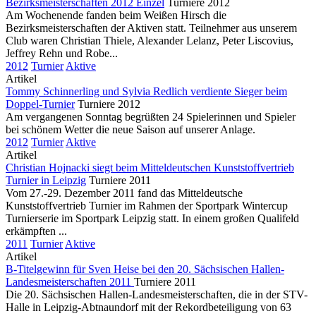
Bezirksmeisterschaften 2012 Einzel
Turniere 2012
Am Wochenende fanden beim Weißen Hirsch die
Bezirksmeisterschaften der Aktiven statt. Teilnehmer aus unserem
Club waren Christian Thiele, Alexander Lelanz, Peter Liscovius,
Jeffrey Rehn und Robe...
2012
Turnier
Aktive
Artikel
Tommy Schinnerling und Sylvia Redlich verdiente Sieger beim
Doppel-Turnier
Turniere 2012
Am vergangenen Sonntag begrüßten 24 Spielerinnen und Spieler
bei schönem Wetter die neue Saison auf unserer Anlage.
2012
Turnier
Aktive
Artikel
Christian Hojnacki siegt beim Mitteldeutschen Kunststoffvertrieb
Turnier in Leipzig
Turniere 2011
Vom 27.-29. Dezember 2011 fand das Mitteldeutsche
Kunststoffvertrieb Turnier im Rahmen der Sportpark Wintercup
Turnierserie im Sportpark Leipzig statt. In einem großen Qualifeld
erkämpften ...
2011
Turnier
Aktive
Artikel
B-Titelgewinn für Sven Heise bei den 20. Sächsischen Hallen-
Landesmeisterschaften 2011
Turniere 2011
Die 20. Sächsischen Hallen-Landesmeisterschaften, die in der STV-
Halle in Leipzig-Abtnaundorf mit der Rekordbeteiligung von 63