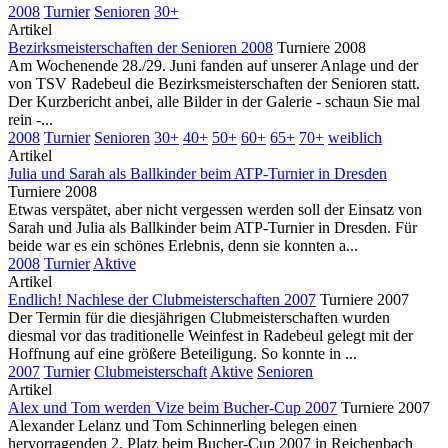
2008
Turnier
Senioren
30+
Artikel
Bezirksmeisterschaften der Senioren 2008
Turniere 2008
Am Wochenende 28./29. Juni fanden auf unserer Anlage und der
von TSV Radebeul die Bezirksmeisterschaften der Senioren statt.
Der Kurzbericht anbei, alle Bilder in der Galerie - schaun Sie mal
rein -...
2008
Turnier
Senioren
30+
40+
50+
60+
65+
70+
weiblich
Artikel
Julia und Sarah als Ballkinder beim ATP-Turnier in Dresden
Turniere 2008
Etwas verspätet, aber nicht vergessen werden soll der Einsatz von
Sarah und Julia als Ballkinder beim ATP-Turnier in Dresden. Für
beide war es ein schönes Erlebnis, denn sie konnten a...
2008
Turnier
Aktive
Artikel
Endlich! Nachlese der Clubmeisterschaften 2007
Turniere 2007
Der Termin für die diesjährigen Clubmeisterschaften wurden
diesmal vor das traditionelle Weinfest in Radebeul gelegt mit der
Hoffnung auf eine größere Beteiligung. So konnte in ...
2007
Turnier
Clubmeisterschaft
Aktive
Senioren
Artikel
Alex und Tom werden Vize beim Bucher-Cup 2007
Turniere 2007
Alexander Lelanz und Tom Schinnerling belegen einen
hervorragenden 2. Platz beim Bucher-Cup 2007 in Reichenbach