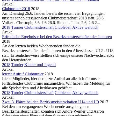
Artikel
Clubturnier 2018
2018
Am Dienstag 26.6. fanden bereits die ersten vier Begegnungen
unserer sandplatzsaisonalen Clubmeisterschaft 2018 statt. 26.6.
Volker - Christoph, 3:6, ?:6 26.6. Simon - Julius 2:6, 2:6 2...
2018
Turnier
Clubmeisterschaft
Clubleben
Aktive
weiblich
Artikel
Erfreuliche Ergebnisse bei den Bezirksmeisterschaften der Junioren
2018
An den letzten beiden Wochenenden fanden die
Bezirksmeisterschaften der Junioren in den Altersklassen U12 - U18
statt. Erfreulicherweise stellten sich einige unserer Nachwuchscracks
den Herausforder...
2018
Turnier
Kinder und Jugend
Artikel
letzter Aufruf Clubturnier
2018
Liebe Mitglieder, hier der letzte Aufruf an alle sich für unser
fortlaufendes Clubturnier anzumelden. Wir haben die Meldung für
alle Spielstärken und Alterklassen geöffnet....
2018
Turnier
Clubmeisterschaft
Clubleben
Aktive
weiblich
Artikel
Zwei 3. Plätze bei den Bezirksmeisterschaften U14 und U9
2017
Bei den am vergangenen Wochenende ausgetragenen
Bezirksmeisterschaften konnten sich André Werner und Aaron
Schnöring einen Platz auf dem Siegerpodest erkämpfen.