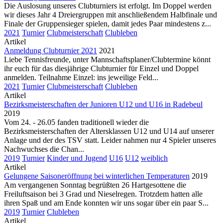
Die Auslosung unseres Clubturniers ist erfolgt. Im Doppel werden
wir dieses Jahr 4 Dreiergruppen mit anschließendem Halbfinale und
Finale der Gruppensieger spielen, damit jedes Paar mindestens z...
2021
Turnier
Clubmeisterschaft
Clubleben
Artikel
Anmeldung Clubturnier 2021
2021
Liebe Tennisfreunde, unter Mannschaftsplaner/Clubtermine könnt
ihr euch für das diesjährige Clubturnier für Einzel und Doppel
anmelden. Teilnahme Einzel: ins jeweilige Feld...
2021
Turnier
Clubmeisterschaft
Clubleben
Artikel
Bezirksmeisterschaften der Junioren U12 und U16 in Radebeul
2019
Vom 24. - 26.05 fanden traditionell wieder die
Bezirksmeisterschaften der Altersklassen U12 und U14 auf unserer
Anlage und der des TSV statt. Leider nahmen nur 4 Spieler unseres
Nachwuchses die Chan...
2019
Turnier
Kinder und Jugend
U16
U12
weiblich
Artikel
Gelungene Saisoneröffnung bei winterlichen Temperaturen
2019
Am vergangenen Sonntag begrüßten 26 Hartgesottene die
Freiluftsaison bei 3 Grad und Nieselregen. Trotzdem hatten alle
ihren Spaß und am Ende konnten wir uns sogar über ein paar S...
2019
Turnier
Clubleben
Artikel