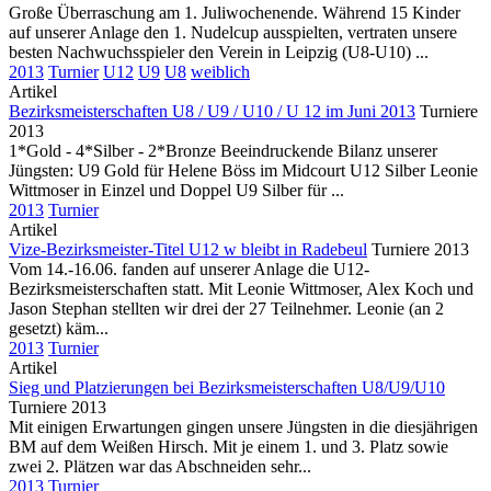
Große Überraschung am 1. Juliwochenende. Während 15 Kinder
auf unserer Anlage den 1. Nudelcup ausspielten, vertraten unsere
besten Nachwuchsspieler den Verein in Leipzig (U8-U10) ...
2013
Turnier
U12
U9
U8
weiblich
Artikel
Bezirksmeisterschaften U8 / U9 / U10 / U 12 im Juni 2013
Turniere
2013
1*Gold - 4*Silber - 2*Bronze Beeindruckende Bilanz unserer
Jüngsten: U9 Gold für Helene Böss im Midcourt U12 Silber Leonie
Wittmoser in Einzel und Doppel U9 Silber für ...
2013
Turnier
Artikel
Vize-Bezirksmeister-Titel U12 w bleibt in Radebeul
Turniere 2013
Vom 14.-16.06. fanden auf unserer Anlage die U12-
Bezirksmeisterschaften statt. Mit Leonie Wittmoser, Alex Koch und
Jason Stephan stellten wir drei der 27 Teilnehmer. Leonie (an 2
gesetzt) käm...
2013
Turnier
Artikel
Sieg und Platzierungen bei Bezirksmeisterschaften U8/U9/U10
Turniere 2013
Mit einigen Erwartungen gingen unsere Jüngsten in die diesjährigen
BM auf dem Weißen Hirsch. Mit je einem 1. und 3. Platz sowie
zwei 2. Plätzen war das Abschneiden sehr...
2013
Turnier