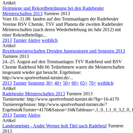
Artikel
Heimsiege und Rekordbeteiligung bei den Radebeuler
Meisterschaften 2013
Turniere 2013
Vom 10.-11.08. fanden auf den Tennisanlagen der Radebeuler
Vereine BSV Chemie, TSV und Planeta die zweiten Radebeuler
Meisterschaften (nach deren Wiederbelebung im Jahr 2012) mit
einer Rekordbeteiligu...
2013
Turnier
Aktive
weiblich
Artikel
Bezirksmeisterschaften Dresden Jungsenioren und Senioren 2013
Turniere 2013
24.-25. August auf den Tennisanlagen TSV Radebeul und BSV
Chemie Radebeul Mit 66 Teilnehmern waren die Meisterschaften
insgesamt wieder gut besucht. Ergebnisse:
http://www.sportverbund-turnier.de/...
2013
Turnier
Senioren
30+
40+
50+
60+
65+
70+
weiblich
Artikel
Radebeuler Meisterschaften 2013
Turniere 2013
Turnierseite: http://www.sportverbund-turnier.de/?hp=16-4170
Turnierergebnisse: http://www.sportverbund-turnier.de/?
Ergebnis&Turnier=4170&Saison=16&Tableaus=,1_0_1,1_0_3,2_0_1,
2013
Turnier
Aktive
Artikel
Landesmeister - Andre Werner holt Titel nach Radebeul
Turniere
2013