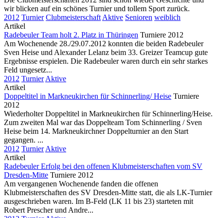
wir blicken auf ein schönes Turnier und tollem Sport zurück.
2012
Turnier
Clubmeisterschaft
Aktive
Senioren
weiblich
Artikel
Radebeuler Team holt 2. Platz in Thüringen
Turniere 2012
Am Wochenende 28./29.07.2012 konnten die beiden Radebeuler
Sven Heise und Alexander Lelanz beim 33. Greizer Teamcup gute
Ergebnisse erspielen. Die Radebeuler waren durch ein sehr starkes
Feld ungesetz...
2012
Turnier
Aktive
Artikel
Doppeltitel in Markneukirchen für Schinnerling/ Heise
Turniere
2012
Wiederholter Doppeltitel in Markneukirchen für Schinnerling/Heise.
Zum zweiten Mal war das Doppelteam Tom Schinnerling / Sven
Heise beim 14. Markneukirchner Doppelturnier an den Start
gegangen. ...
2012
Turnier
Aktive
Artikel
Radebeuler Erfolg bei den offenen Klubmeisterschaften vom SV
Dresden-Mitte
Turniere 2012
Am vergangenen Wochenende fanden die offenen
Klubmeisterschaften des SV Dresden-Mitte statt, die als LK-Turnier
ausgeschrieben waren. Im B-Feld (LK 11 bis 23) starteten mit
Robert Prescher und Andre...