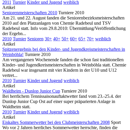
2011
Turnier
Kinder und Jugend
weiblich
Artikel
Seniorenmeisterschaften 2010
Turniere 2010
Am 21. und 22. August fanden die Seniorenbezirksmeisterschaften
2010 auf den Platzanlagen von Chemie Radebeul und TSV
Radebeul statt. Info vom 29.8.2010: Übermittlung/Veröffentlichung
der Ergebn...
2010
Turnier
Senioren
30+
40+
50+
60+
65+
70+
weiblich
Artikel
Spitzenergebnis bei den Kinder- und Jugendkreismeisterschaften in
Weinböhla!
Turniere 2010
Am vergangenen Wochenende fanden die schon fast traditionellen
Kinder- und Jugendkreismeisterschaften in Weinböhla statt. Chemie
Radebeul war insgesamt mit vier Kindern in der U10 und U12
vertret...
2010
Turnier
Kinder und Jugend
weiblich
Artikel
Waldheim - Dunlop Junior Cup
Turniere 2010
Bei herrlichem Tennissaisonauftaktwetter fand vom 23.-25.4. der
Dunlop Junior Cup Ost auf einer super präparierten Anlage in
Waldheim statt.
2010
Turnier
Kinder und Jugend
weiblich
Artikel
Eiskaltes Sommerwetter bei den Clubmeisterschaften 2008
Sport
Wo vor 2 Jahren herrliches Sommerwetter herrschte, finden die