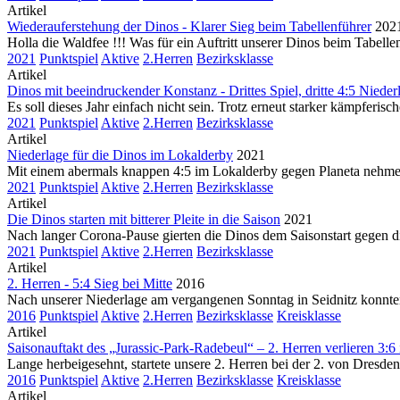
Artikel
Wiederauferstehung der Dinos - Klarer Sieg beim Tabellenführer
202
Holla die Waldfee !!! Was für ein Auftritt unserer Dinos beim Tabell
2021
Punktspiel
Aktive
2.Herren
Bezirksklasse
Artikel
Dinos mit beeindruckender Konstanz - Drittes Spiel, dritte 4:5 Nieder
Es soll dieses Jahr einfach nicht sein. Trotz erneut starker kämpfe
2021
Punktspiel
Aktive
2.Herren
Bezirksklasse
Artikel
Niederlage für die Dinos im Lokalderby
2021
Mit einem abermals knappen 4:5 im Lokalderby gegen Planeta nehmen
2021
Punktspiel
Aktive
2.Herren
Bezirksklasse
Artikel
Die Dinos starten mit bitterer Pleite in die Saison
2021
Nach langer Corona-Pause gierten die Dinos dem Saisonstart gegen di
2021
Punktspiel
Aktive
2.Herren
Bezirksklasse
Artikel
2. Herren - 5:4 Sieg bei Mitte
2016
Nach unserer Niederlage am vergangenen Sonntag in Seidnitz konnten
2016
Punktspiel
Aktive
2.Herren
Bezirksklasse
Kreisklasse
Artikel
Saisonauftakt des „Jurassic-Park-Radebeul“ – 2. Herren verlieren 3:6 
Lange herbeigesehnt, startete unsere 2. Herren bei der 2. von Dresden
2016
Punktspiel
Aktive
2.Herren
Bezirksklasse
Kreisklasse
Artikel