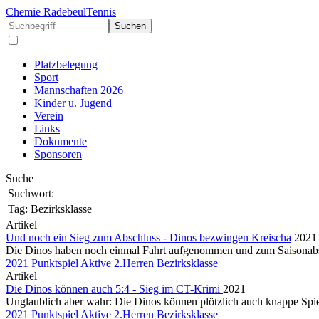
Chemie Radebeul
Tennis
Suchen
Platzbelegung
Sport
Mannschaften 2026
Kinder u. Jugend
Verein
Links
Dokumente
Sponsoren
Suche
Suchwort:
Tag:
Bezirksklasse
Artikel
Und noch ein Sieg zum Abschluss - Dinos bezwingen Kreischa
2021
Die Dinos haben noch einmal Fahrt aufgenommen und zum Saisonabschlu
2021
Punktspiel
Aktive
2.Herren
Bezirksklasse
Artikel
Die Dinos können auch 5:4 - Sieg im CT-Krimi
2021
Unglaublich aber wahr: Die Dinos können plötzlich auch knappe Spiel
2021
Punktspiel
Aktive
2.Herren
Bezirksklasse