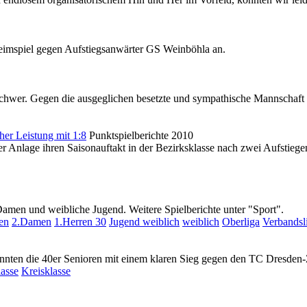
 Heimspiel gegen Aufstiegsanwärter GS Weinböhla an.
 schwer. Gegen die ausgeglichen besetzte und sympathische Mannschaft
her Leistung mit 1:8
Punktspielberichte 2010
r Anlage ihren Saisonauftakt in der Bezirksklasse nach zwei Aufstie
.Damen und weibliche Jugend. Weitere Spielberichte unter "Sport".
en
2.Damen
1.Herren 30
Jugend weiblich
weiblich
Oberliga
Verbandsl
nten die 40er Senioren mit einem klaren Sieg gegen den TC Dresden-Zs
lasse
Kreisklasse