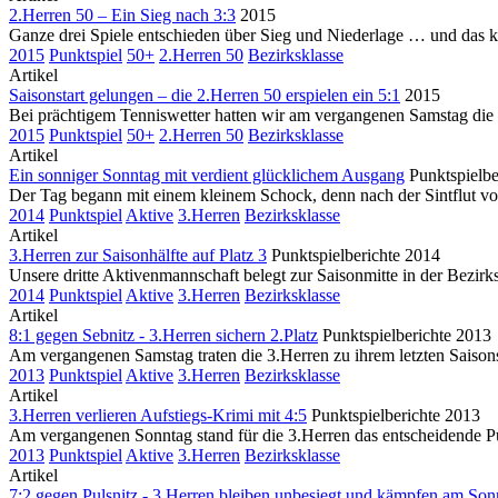
2.Herren 50 – Ein Sieg nach 3:3
2015
Ganze drei Spiele entschieden über Sieg und Niederlage … und das 
2015
Punktspiel
50+
2.Herren 50
Bezirksklasse
Artikel
Saisonstart gelungen – die 2.Herren 50 erspielen ein 5:1
2015
Bei prächtigem Tenniswetter hatten wir am vergangenen Samstag die 
2015
Punktspiel
50+
2.Herren 50
Bezirksklasse
Artikel
Ein sonniger Sonntag mit verdient glücklichem Ausgang
Punktspielbe
Der Tag begann mit einem kleinem Schock, denn nach der Sintflut von
2014
Punktspiel
Aktive
3.Herren
Bezirksklasse
Artikel
3.Herren zur Saisonhälfte auf Platz 3
Punktspielberichte 2014
Unsere dritte Aktivenmannschaft belegt zur Saisonmitte in der Bezirk
2014
Punktspiel
Aktive
3.Herren
Bezirksklasse
Artikel
8:1 gegen Sebnitz - 3.Herren sichern 2.Platz
Punktspielberichte 2013
Am vergangenen Samstag traten die 3.Herren zu ihrem letzten Saisonspi
2013
Punktspiel
Aktive
3.Herren
Bezirksklasse
Artikel
3.Herren verlieren Aufstiegs-Krimi mit 4:5
Punktspielberichte 2013
Am vergangenen Sonntag stand für die 3.Herren das entscheidende Pu
2013
Punktspiel
Aktive
3.Herren
Bezirksklasse
Artikel
7:2 gegen Pulsnitz - 3.Herren bleiben unbesiegt und kämpfen am Son