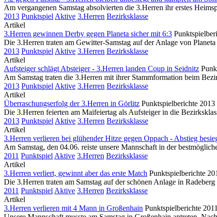
Am vergangenen Samstag absolvierten die 3.Herren ihr erstes Heims
2013
Punktspiel
Aktive
3.Herren
Bezirksklasse
Artikel
3.Herren gewinnen Derby gegen Planeta sicher mit 6:3
Punktspielber
Die 3.Herren traten am Gewitter-Samstag auf der Anlage von Planeta 
2013
Punktspiel
Aktive
3.Herren
Bezirksklasse
Artikel
Aufsteiger schlägt Absteiger - 3.Herren landen Coup in Seidnitz
Punk
Am Samstag traten die 3.Herren mit ihrer Stammformation beim Bezirks
2013
Punktspiel
Aktive
3.Herren
Bezirksklasse
Artikel
Überraschungserfolg der 3.Herren in Görlitz
Punktspielberichte 2013
Die 3.Herren feierten am Maifeiertag als Aufsteiger in die Bezirksk
2013
Punktspiel
Aktive
3.Herren
Bezirksklasse
Artikel
3.Herren verlieren bei glühender Hitze gegen Oppach - Abstieg besieg
Am Samstag, den 04.06. reiste unsere Mannschaft in der bestmöglich
2011
Punktspiel
Aktive
3.Herren
Bezirksklasse
Artikel
3.Herren verliert, gewinnt aber das erste Match
Punktspielberichte 20
Die 3.Herren traten am Samstag auf der schönen Anlage in Radeberg a
2011
Punktspiel
Aktive
3.Herren
Bezirksklasse
Artikel
3.Herren verlieren mit 4 Mann in Großenhain
Punktspielberichte 201
Unsere Mannschaft musste am Samstag in Großenhain antreten. Nach e