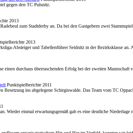
piel gegen den TC Pulsnitz.
ichte 2013
Radebeul zum Stadtderby an. Da bei den Gastgebern zwei Stammspieler 
tspielberichte 2013
liga-Absteiger und Tabellenführer Seidnitz in der Bezirksklasse an. A
lasse einen durchaus überraschenden Erfolg bei der zweiten Mannschaft 
elt
Punktspielberichte 2011
en Besetzung ins abgelegene Schirgiswalde. Das Team vom TC Oppach be
11
n. Wieder einmal erwartungsgemäß gab es eine deutliche Niederlage mit
1
ndlosem organisatorischem Hin und Her im Vorfeld, konnten wir leide