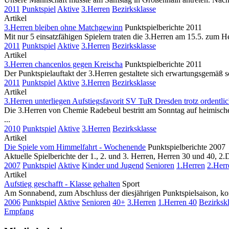
2011
Punktspiel
Aktive
3.Herren
Bezirksklasse
Artikel
3.Herren bleiben ohne Matchgewinn
Punktspielberichte 2011
Mit nur 5 einsatzfähigen Spielern traten die 3.Herren am 15.5. zum
2011
Punktspiel
Aktive
3.Herren
Bezirksklasse
Artikel
3.Herren chancenlos gegen Kreischa
Punktspielberichte 2011
Der Punktspielauftakt der 3.Herren gestaltete sich erwartungsgemäß
2011
Punktspiel
Aktive
3.Herren
Bezirksklasse
Artikel
3.Herren unterliegen Aufstiegsfavorit SV TuR Dresden trotz ordentlic
Die 3.Herren von Chemie Radebeul bestritt am Sonntag auf heimische
...
2010
Punktspiel
Aktive
3.Herren
Bezirksklasse
Artikel
Die Spiele vom Himmelfahrt - Wochenende
Punktspielberichte 2007
Aktuelle Spielberichte der 1., 2. und 3. Herren, Herren 30 und 40, 2
2007
Punktspiel
Aktive
Kinder und Jugend
Senioren
1.Herren
2.Herr
Artikel
Aufstieg geschafft - Klasse gehalten
Sport
Am Sonnabend, zum Abschluss der diesjährigen Punktspielsaison, kon
2006
Punktspiel
Aktive
Senioren
40+
3.Herren
1.Herren 40
Bezirksk
Empfang