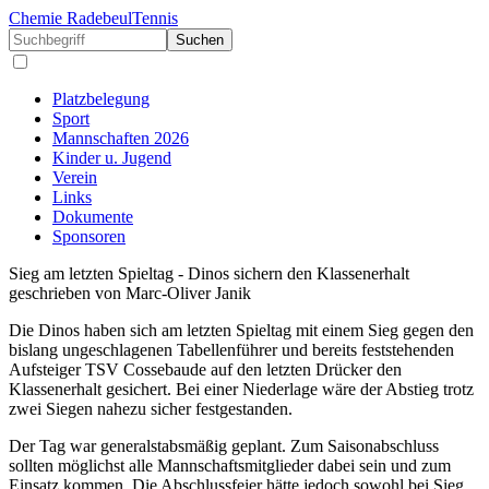
Chemie Radebeul
Tennis
Suchen
Platzbelegung
Sport
Mannschaften 2026
Kinder u. Jugend
Verein
Links
Dokumente
Sponsoren
Sieg am letzten Spieltag - Dinos sichern den Klassenerhalt
geschrieben von Marc-Oliver Janik
Die Dinos haben sich am letzten Spieltag mit einem Sieg gegen den
bislang ungeschlagenen Tabellenführer und bereits feststehenden
Aufsteiger TSV Cossebaude auf den letzten Drücker den
Klassenerhalt gesichert. Bei einer Niederlage wäre der Abstieg trotz
zwei Siegen nahezu sicher festgestanden.
Der Tag war generalstabsmäßig geplant. Zum Saisonabschluss
sollten möglichst alle Mannschaftsmitglieder dabei sein und zum
Einsatz kommen. Die Abschlussfeier hätte jedoch sowohl bei Sieg