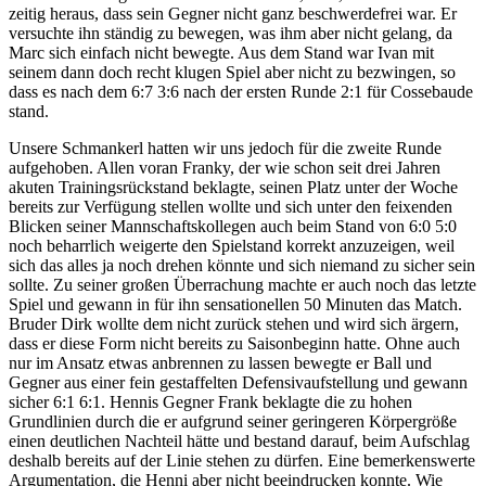
zeitig heraus, dass sein Gegner nicht ganz beschwerdefrei war. Er
versuchte ihn ständig zu bewegen, was ihm aber nicht gelang, da
Marc sich einfach nicht bewegte. Aus dem Stand war Ivan mit
seinem dann doch recht klugen Spiel aber nicht zu bezwingen, so
dass es nach dem 6:7 3:6 nach der ersten Runde 2:1 für Cossebaude
stand.
Unsere Schmankerl hatten wir uns jedoch für die zweite Runde
aufgehoben. Allen voran Franky, der wie schon seit drei Jahren
akuten Trainingsrückstand beklagte, seinen Platz unter der Woche
bereits zur Verfügung stellen wollte und sich unter den feixenden
Blicken seiner Mannschaftskollegen auch beim Stand von 6:0 5:0
noch beharrlich weigerte den Spielstand korrekt anzuzeigen, weil
sich das alles ja noch drehen könnte und sich niemand zu sicher sein
sollte. Zu seiner großen Überrachung machte er auch noch das letzte
Spiel und gewann in für ihn sensationellen 50 Minuten das Match.
Bruder Dirk wollte dem nicht zurück stehen und wird sich ärgern,
dass er diese Form nicht bereits zu Saisonbeginn hatte. Ohne auch
nur im Ansatz etwas anbrennen zu lassen bewegte er Ball und
Gegner aus einer fein gestaffelten Defensivaufstellung und gewann
sicher 6:1 6:1. Hennis Gegner Frank beklagte die zu hohen
Grundlinien durch die er aufgrund seiner geringeren Körpergröße
einen deutlichen Nachteil hätte und bestand darauf, beim Aufschlag
deshalb bereits auf der Linie stehen zu dürfen. Eine bemerkenswerte
Argumentation, die Henni aber nicht beeindrucken konnte. Wie