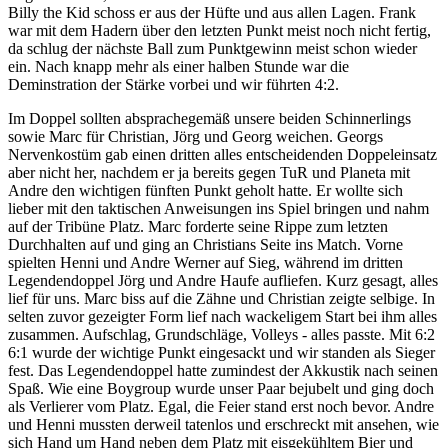
Billy the Kid schoss er aus der Hüfte und aus allen Lagen. Frank
war mit dem Hadern über den letzten Punkt meist noch nicht fertig,
da schlug der nächste Ball zum Punktgewinn meist schon wieder
ein. Nach knapp mehr als einer halben Stunde war die
Deminstration der Stärke vorbei und wir führten 4:2.
Im Doppel sollten absprachegemäß unsere beiden Schinnerlings
sowie Marc für Christian, Jörg und Georg weichen. Georgs
Nervenkostüm gab einen dritten alles entscheidenden Doppeleinsatz
aber nicht her, nachdem er ja bereits gegen TuR und Planeta mit
Andre den wichtigen fünften Punkt geholt hatte. Er wollte sich
lieber mit den taktischen Anweisungen ins Spiel bringen und nahm
auf der Tribüne Platz. Marc forderte seine Rippe zum letzten
Durchhalten auf und ging an Christians Seite ins Match. Vorne
spielten Henni und Andre Werner auf Sieg, während im dritten
Legendendoppel Jörg und Andre Haufe aufliefen. Kurz gesagt, alles
lief für uns. Marc biss auf die Zähne und Christian zeigte selbige. In
selten zuvor gezeigter Form lief nach wackeligem Start bei ihm alles
zusammen. Aufschlag, Grundschläge, Volleys - alles passte. Mit 6:2
6:1 wurde der wichtige Punkt eingesackt und wir standen als Sieger
fest. Das Legendendoppel hatte zumindest der Akkustik nach seinen
Spaß. Wie eine Boygroup wurde unser Paar bejubelt und ging doch
als Verlierer vom Platz. Egal, die Feier stand erst noch bevor. Andre
und Henni mussten derweil tatenlos und erschreckt mit ansehen, wie
sich Hand um Hand neben dem Platz mit eisgekühltem Bier und