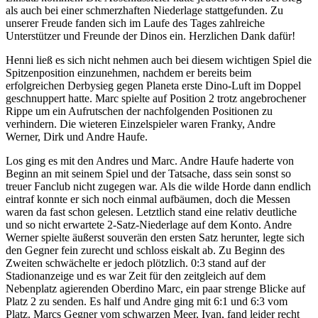
als auch bei einer schmerzhaften Niederlage stattgefunden. Zu
unserer Freude fanden sich im Laufe des Tages zahlreiche
Unterstützer und Freunde der Dinos ein. Herzlichen Dank dafür!
Henni ließ es sich nicht nehmen auch bei diesem wichtigen Spiel die
Spitzenposition einzunehmen, nachdem er bereits beim
erfolgreichen Derbysieg gegen Planeta erste Dino-Luft im Doppel
geschnuppert hatte. Marc spielte auf Position 2 trotz angebrochener
Rippe um ein Aufrutschen der nachfolgenden Positionen zu
verhindern. Die wieteren Einzelspieler waren Franky, Andre
Werner, Dirk und Andre Haufe.
Los ging es mit den Andres und Marc. Andre Haufe haderte von
Beginn an mit seinem Spiel und der Tatsache, dass sein sonst so
treuer Fanclub nicht zugegen war. Als die wilde Horde dann endlich
eintraf konnte er sich noch einmal aufbäumen, doch die Messen
waren da fast schon gelesen. Letztlich stand eine relativ deutliche
und so nicht erwartete 2-Satz-Niederlage auf dem Konto. Andre
Werner spielte äußerst souverän den ersten Satz herunter, legte sich
den Gegner fein zurecht und schloss eiskalt ab. Zu Beginn des
Zweiten schwächelte er jedoch plötzlich. 0:3 stand auf der
Stadionanzeige und es war Zeit für den zeitgleich auf dem
Nebenplatz agierenden Oberdino Marc, ein paar strenge Blicke auf
Platz 2 zu senden. Es half und Andre ging mit 6:1 und 6:3 vom
Platz. Marcs Gegner vom schwarzen Meer, Ivan, fand leider recht