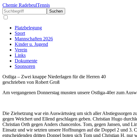
Chemie Radebeul
Tennis
Suchen
Platzbelegung
Sport
Mannschaften 2026
Kinder u. Jugend
Verein
Links
Dokumente
Sponsoren
Ostliga – Zwei knappe Niederlagen für die Herren 40
geschrieben von Robert Groß
Am vergangenen Donnerstag mussten unsere Ostliga-40er zum Auswärt
Die Zielsetzung war ein Auswärtssieg um sich aller Abstiegssorgen zu
gegen Weichert und Ellend geschlagen geben. Christian Hugo durchle
Christian Orth gegen Anders chancenlos. Tom, gegen Jansen, und Lind
Einsatz und wir setzten unsere Hoffnungen auf die Doppel 2 und 3. C
entscheidenden dritten Doppel boten sich Tom und Christian H. nur w