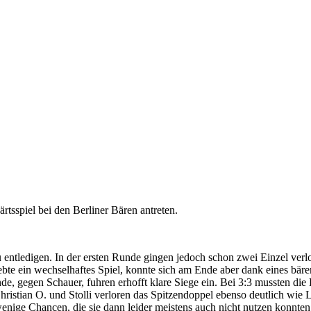
sspiel bei den Berliner Bären antreten.
 entledigen. In der ersten Runde gingen jedoch schon zwei Einzel verlo
bte ein wechselhaftes Spiel, konnte sich am Ende aber dank eines bär
e, gegen Schauer, fuhren erhofft klare Siege ein. Bei 3:3 mussten di
hristian O. und Stolli verloren das Spitzendoppel ebenso deutlich wie
enige Chancen, die sie dann leider meistens auch nicht nutzen konnte