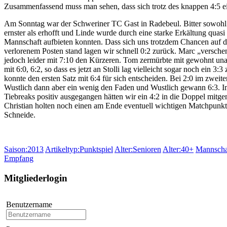
Zusammenfassend muss man sehen, dass sich trotz des knappen 4:5 eig
Am Sonntag war der Schweriner TC Gast in Radebeul. Bitter sowohl für
ernster als erhofft und Linde wurde durch eine starke Erkältung qu
Mannschaft aufbieten konnten. Dass sich uns trotzdem Chancen auf d
verlorenem Posten stand lagen wir schnell 0:2 zurück. Marc „versch
jedoch leider mit 7:10 den Kürzeren. Tom zermürbte mit gewohnt un
mit 6:0, 6:2, so dass es jetzt an Stolli lag vielleicht sogar noch ein
konnte den ersten Satz mit 6:4 für sich entscheiden. Bei 2:0 im zwei
Wustlich dann aber ein wenig den Faden und Wustlich gewann 6:3. Im
Tiebreaks positiv ausgegangen hätten wir ein 4:2 in die Doppel mitge
Christian holten noch einen am Ende eventuell wichtigen Matchpunkt u
Schneide.
Saison:2013
Artikeltyp:Punktspiel
Alter:Senioren
Alter:40+
Mannscha
Empfang
Mitgliederlogin
Benutzername