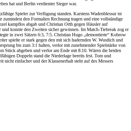
ben hat und Berlin verdienter Sieger war.
tzfähige Spieler zur Verfügung standen. Karstens Wadenblessur ist
ir zumindest den Formalien Rechnung tragen und eine vollständige
nzel kampflos abgab und Christian Orth gegen Häusler auf
er und konnte den Zweiten sicher gewinnen. Im Match-Tiebreak zog er
gte in zwei Sätzen 6:3, 7:5. Christian Hugo „demontierte“ Kobrow
seiter spielte er stark gegen den mit sich hadernden W. Wustlich und
orsprung bis zum 3:1 halten, verlor mit zunehmender Spielstärke von
 am Stück abgeben und verlor am Ende mit 8:10. Wären die beiden
elfähigen Doppeln stand die Niederlage bereits fest. Tom und
t nicht einfacher und der Klassenerhalt steht auf des Messers