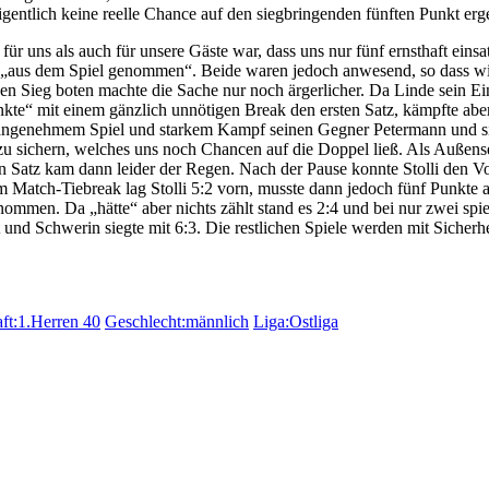
entlich keine reelle Chance auf den siegbringenden fünften Punkt erge
 uns als auch für unsere Gäste war, dass uns nur fünf ernsthaft einsa
asi „aus dem Spiel genommen“. Beide waren jedoch anwesend, so dass w
en Sieg boten machte die Sache nur noch ärgerlicher. Da Linde sein Ei
enkte“ mit einem gänzlich unnötigen Break den ersten Satz, kämpfte ab
angenehmem Spiel und starkem Kampf seinen Gegner Petermann und sie
 3:3 zu sichern, welches uns noch Chancen auf die Doppel ließ. Als Außen
ten Satz kam dann leider der Regen. Nach der Pause konnte Stolli den V
 Match-Tiebreak lag Stolli 5:2 vorn, musste dann jedoch fünf Punkte
nommen. Da „hätte“ aber nichts zählt stand es 2:4 und bei nur zwei spi
nd Schwerin siegte mit 6:3. Die restlichen Spiele werden mit Sicherhei
ft:1.Herren 40
Geschlecht:männlich
Liga:Ostliga