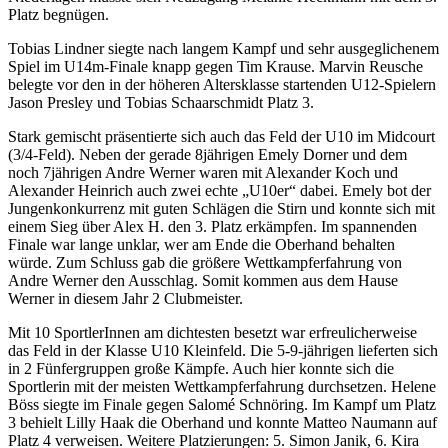
Platz begnügen.
Tobias Lindner siegte nach langem Kampf und sehr ausgeglichenem
Spiel im U14m-Finale knapp gegen Tim Krause. Marvin Reusche
belegte vor den in der höheren Altersklasse startenden U12-Spielern
Jason Presley und Tobias Schaarschmidt Platz 3.
Stark gemischt präsentierte sich auch das Feld der U10 im Midcourt
(3/4-Feld). Neben der gerade 8jährigen Emely Dorner und dem
noch 7jährigen Andre Werner waren mit Alexander Koch und
Alexander Heinrich auch zwei echte „U10er“ dabei. Emely bot der
Jungenkonkurrenz mit guten Schlägen die Stirn und konnte sich mit
einem Sieg über Alex H. den 3. Platz erkämpfen. Im spannenden
Finale war lange unklar, wer am Ende die Oberhand behalten
würde. Zum Schluss gab die größere Wettkampferfahrung von
Andre Werner den Ausschlag. Somit kommen aus dem Hause
Werner in diesem Jahr 2 Clubmeister.
Mit 10 SportlerInnen am dichtesten besetzt war erfreulicherweise
das Feld in der Klasse U10 Kleinfeld. Die 5-9-jährigen lieferten sich
in 2 Fünfergruppen große Kämpfe. Auch hier konnte sich die
Sportlerin mit der meisten Wettkampferfahrung durchsetzen. Helene
Böss siegte im Finale gegen Salomé Schnöring. Im Kampf um Platz
3 behielt Lilly Haak die Oberhand und konnte Matteo Naumann auf
Platz 4 verweisen. Weitere Platzierungen: 5. Simon Janik, 6. Kira