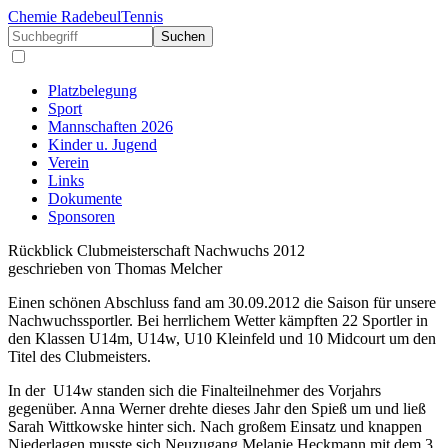
Chemie Radebeul
Tennis
Suchen
Platzbelegung
Sport
Mannschaften 2026
Kinder u. Jugend
Verein
Links
Dokumente
Sponsoren
Rückblick Clubmeisterschaft Nachwuchs 2012
geschrieben von Thomas Melcher
Einen schönen Abschluss fand am 30.09.2012 die Saison für unsere
Nachwuchssportler. Bei herrlichem Wetter kämpften 22 Sportler in
den Klassen U14m, U14w, U10 Kleinfeld und 10 Midcourt um den
Titel des Clubmeisters.
In der
U14w standen sich die Finalteilnehmer des Vorjahrs
gegenüber. Anna Werner drehte dieses Jahr den Spieß um und ließ
Sarah Wittkowske hinter sich. Nach großem Einsatz und knappen
Niederlagen musste sich Neuzugang Melanie Heckmann mit dem 3.