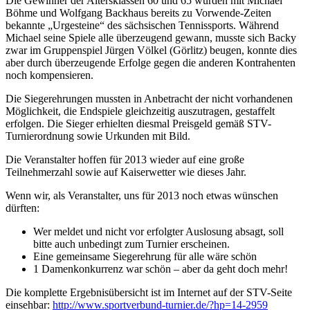
Die Gewinner der Altersklassen 60 und 65 wurden mit Michael
Böhme und Wolfgang Backhaus bereits zu Vorwende-Zeiten
bekannte „Urgesteine“ des sächsischen Tennissports. Während
Michael seine Spiele alle überzeugend gewann, musste sich Backy
zwar im Gruppenspiel Jürgen Völkel (Görlitz) beugen, konnte dies
aber durch überzeugende Erfolge gegen die anderen Kontrahenten
noch kompensieren.
Die Siegerehrungen mussten in Anbetracht der nicht vorhandenen
Möglichkeit, die Endspiele gleichzeitig auszutragen, gestaffelt
erfolgen. Die Sieger erhielten diesmal Preisgeld gemäß STV-
Turnierordnung sowie Urkunden mit Bild.
Die Veranstalter hoffen für 2013 wieder auf eine große
Teilnehmerzahl sowie auf Kaiserwetter wie dieses Jahr.
Wenn wir, als Veranstalter, uns für 2013 noch etwas wünschen
dürften:
Wer meldet und nicht vor erfolgter Auslosung absagt, soll
bitte auch unbedingt zum Turnier erscheinen.
Eine gemeinsame Siegerehrung für alle wäre schön
1 Damenkonkurrenz war schön – aber da geht doch mehr!
Die komplette Ergebnisübersicht ist im Internet auf der STV-Seite
einsehbar:
http://www.sportverbund-turnier.de/?hp=14-2959