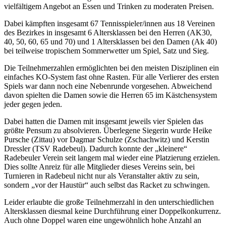
vielfältigem Angebot an Essen und Trinken zu moderaten Preisen.
Dabei kämpften insgesamt 67 Tennisspieler/innen aus 18 Vereinen
des Bezirkes in insgesamt 6 Altersklassen bei den Herren (AK30,
40, 50, 60, 65 und 70) und 1 Altersklassen bei den Damen (Ak 40)
bei teilweise tropischem Sommerwetter um Spiel, Satz und Sieg.
Die Teilnehmerzahlen ermöglichten bei den meisten Disziplinen ein
einfaches KO-System fast ohne Rasten. Für alle Verlierer des ersten
Spiels war dann noch eine Nebenrunde vorgesehen. Abweichend
davon spielten die Damen sowie die Herren 65 im Kästchensystem
jeder gegen jeden.
Dabei hatten die Damen mit insgesamt jeweils vier Spielen das
größte Pensum zu absolvieren. Überlegene Siegerin wurde Heike
Pursche (Zittau) vor Dagmar Schulze (Zschachwitz) und Kerstin
Dressler (TSV Radebeul). Dadurch konnte der „kleinere“
Radebeuler Verein seit langem mal wieder eine Platzierung erzielen.
Dies sollte Anreiz für alle Mitglieder dieses Vereins sein, bei
Turnieren in Radebeul nicht nur als Veranstalter aktiv zu sein,
sondern „vor der Haustür“ auch selbst das Racket zu schwingen.
Leider erlaubte die große Teilnehmerzahl in den unterschiedlichen
Altersklassen diesmal keine Durchführung einer Doppelkonkurrenz.
Auch ohne Doppel waren eine ungewöhnlich hohe Anzahl an