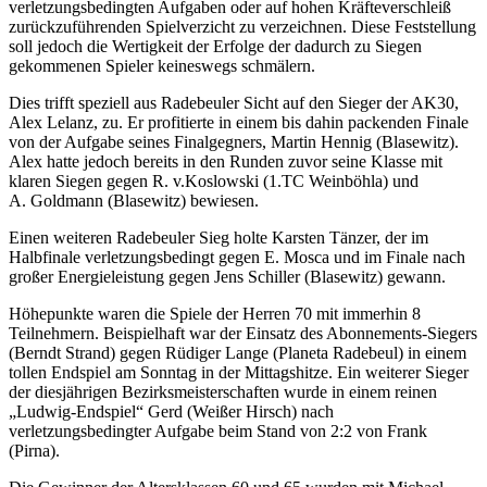
verletzungsbedingten Aufgaben oder auf hohen Kräfteverschleiß
zurückzuführenden Spielverzicht zu verzeichnen. Diese Feststellung
soll jedoch die Wertigkeit der Erfolge der dadurch zu Siegen
gekommenen Spieler keineswegs schmälern.
Dies trifft speziell aus Radebeuler Sicht auf den Sieger der AK30,
Alex Lelanz, zu. Er profitierte in einem bis dahin packenden Finale
von der Aufgabe seines Finalgegners, Martin Hennig (Blasewitz).
Alex hatte jedoch bereits in den Runden zuvor seine Klasse mit
klaren Siegen gegen R. v.Koslowski (1.TC Weinböhla) und
A. Goldmann (Blasewitz) bewiesen.
Einen weiteren Radebeuler Sieg holte Karsten Tänzer, der im
Halbfinale verletzungsbedingt gegen E. Mosca und im Finale nach
großer Energieleistung gegen Jens Schiller (Blasewitz) gewann.
Höhepunkte waren die Spiele der Herren 70 mit immerhin 8
Teilnehmern. Beispielhaft war der Einsatz des Abonnements-Siegers
(Berndt Strand) gegen Rüdiger Lange (Planeta Radebeul) in einem
tollen Endspiel am Sonntag in der Mittagshitze. Ein weiterer Sieger
der diesjährigen Bezirksmeisterschaften wurde in einem reinen
„Ludwig-Endspiel“ Gerd (Weißer Hirsch) nach
verletzungsbedingter Aufgabe beim Stand von 2:2 von Frank
(Pirna).