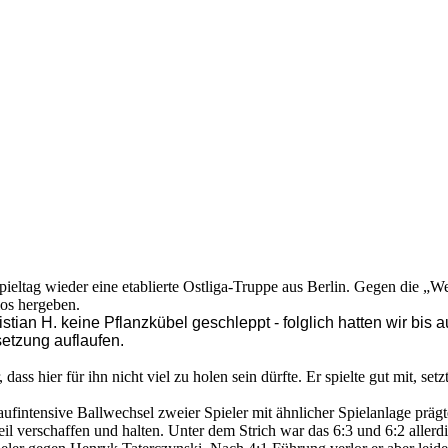
eltag wieder eine etablierte Ostliga-Truppe aus Berlin. Gegen die „W
os hergeben.
tian H. keine Pflanzkübel geschleppt - folglich hatten wir bis au
etzung auflaufen.
dass hier für ihn nicht viel zu holen sein dürfte. Er spielte gut mit, s
aufintensive Ballwechsel zweier Spieler mit ähnlicher Spielanlage p
l verschaffen und halten. Unter dem Strich war das 6:3 und 6:2 allerding