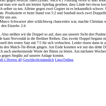
eler gegen Henryk Taterczynski. Nach 4:1 Führung verlor er aber leider
at man wie auch am letzten Spieltag gesehen, dass Linde bei etwas kons
h selber zu tun. Alleine gegen zwei Gegner ist es bekanntlich schwer. S
onnte. Produzierte er beim Stand von 5:2 und Satzball noch zwei Doppe
für uns aus.
rco Schwarzer aber schlichtweg chancenlos war, machte Christian w
 den Einzeln: 2:4
n. Also stellten wir die Doppel so auf, dass aus unserer Sicht drei Pun
de kam Nervosität in die Berliner Reihen. Das zweite Doppel begann 
ll den ersten Satz mit 7:5 für sich verbuchen. Leider rissen dann in 
ch in den Match-Tie-Break gingen. Am Ende konnten wir nur das dritte D
ch auch anerkennende Worte der Bären zu hören. Am nächsten Wochene
 gegen Steglitz auf unserer Anlage kommt.
ft:1.Herren 40
Geschlecht:männlich
Liga:Ostliga