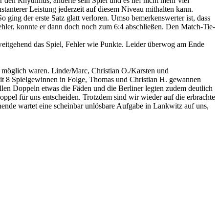
 den Rhythmus, änderte sein Spiel und es lief nicht mehr viel
tanterer Leistung jederzeit auf diesem Niveau mithalten kann.
o ging der erste Satz glatt verloren. Umso bemerkenswerter ist, dass
lfehler, konnte er dann doch noch zum 6:4 abschließen. Den Match-Tie-
eitgehend das Spiel, Fehler wie Punkte. Leider überwog am Ende
kte möglich waren. Linde/Marc, Christian O./Karsten und
mit 8 Spielgewinnen in Folge, Thomas und Christian H. gewannen
allen Doppeln etwas die Fäden und die Berliner legten zudem deutlich
oppel für uns entscheiden. Trotzdem sind wir wieder auf die erbrachte
nde wartet eine scheinbar unlösbare Aufgabe in Lankwitz auf uns,