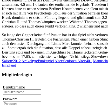
Linde startete furios in das Duell zweier ehemaliger DDR-Oberligaspi
zusammen. 4:6 und 1:6 lautete des ernüchternde Ergebnis. Trotzdem h
Karsten hatte es neben seinem Berliner Kontrahenten vor allem mit sic
er sich mit Hilfe von Psychologe Stolli aus der Situation befreien k
Break dominierte er stets in Führung liegend und glich somit zum 2:2 
Christian H. und Thomas kämpften wacker. Während Thomas gegen Ma
ersteres, so dass auch dieser Punkt verloren ging. Zwischenstand nach
So lange der Gegner keine fünf Punkte hat ist das Spiel nicht verlore
Thomas/Christian H. lauteten die Paarungen. Nach einer halben Stun
auch den ersten Durchgang und Linda/ Marc konnten beinahe sensatione
zu. Somit ergab sich die Situation, dass alle Doppel nahezu zeitglei
Leistung stolz und bekamen im Anschluss bei Hansis leckerem Gulas
bevor es am 17.05. zum nächsten wichtigen Nichtabstiegs-Showdown
Saison:2012
Artikeltyp:Punktspiel
Alter:Senioren
Alter:40+
Mannscha
Empfang
Mitgliederlogin
Benutzername
Passwort