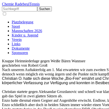
Chemie Radebeul
Tennis
Suchen
Platzbelegung
Sport
Mannschaften 2026
Kinder u. Jugend
Verein
Links
Dokumente
Sponsoren
Knappe Heimniederlage gegen Weiße Bären Wannsee
geschrieben von Robert Groß
Nach unserem Auftakterfolg am 1. Mai erwarteten wir zum zweiten Spi
dennoch wenn möglich ein wenig ärgern und die Punkte nicht kampfl
Christian O. hatte sich diese Woche „Bio-Frei“ ernährt und Chris
körperlicher Verfassung zur Verfügung und konnten in Bestbes
Christian startete gegen Aleksandar Grozdanovic und schnell war klar, 
gab das Spiel in zwei glatten Sätzen ab.
Enzo hatte diesmal einen Gegner auf Augenhöhe erwischt. Endlose, l
Enzo schließlich aber doch in beiden Sätzen immer wieder einen Vortei