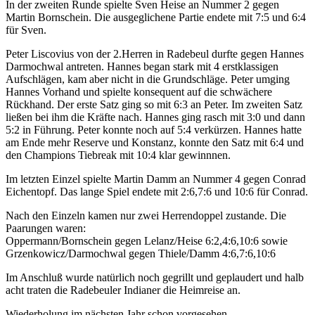
In der zweiten Runde spielte Sven Heise an Nummer 2 gegen
Martin Bornschein. Die ausgeglichene Partie endete mit 7:5 und 6:4
für Sven.
Peter Liscovius von der 2.Herren in Radebeul durfte gegen Hannes
Darmochwal antreten. Hannes began stark mit 4 erstklassigen
Aufschlägen, kam aber nicht in die Grundschläge. Peter umging
Hannes Vorhand und spielte konsequent auf die schwächere
Rückhand. Der erste Satz ging so mit 6:3 an Peter. Im zweiten Satz
ließen bei ihm die Kräfte nach. Hannes ging rasch mit 3:0 und dann
5:2 in Führung. Peter konnte noch auf 5:4 verkürzen. Hannes hatte
am Ende mehr Reserve und Konstanz, konnte den Satz mit 6:4 und
den Champions Tiebreak mit 10:4 klar gewinnnen.
Im letzten Einzel spielte Martin Damm an Nummer 4 gegen Conrad
Eichentopf. Das lange Spiel endete mit 2:6,7:6 und 10:6 für Conrad.
Nach den Einzeln kamen nur zwei Herrendoppel zustande. Die
Paarungen waren:
Oppermann/Bornschein gegen Lelanz/Heise 6:2,4:6,10:6 sowie
Grzenkowicz/Darmochwal gegen Thiele/Damm 4:6,7:6,10:6
Im Anschluß wurde natürlich noch gegrillt und geplaudert und halb
acht traten die Radebeuler Indianer die Heimreise an.
Wiederholung im nächsten Jahr schon vorgesehen.