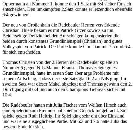
Oppermann an Nummer 1, konnte den 1.Satz mit 6:4 sicher für sich
entscheiden. Den umkämpften 2.Satz konnte er letzendlich ebenfalls
6:4 gewinnen.
Der neu von Großenhain die Radebeuler Herren verstärkende
Christian Thiele bekam es mit Patrick Grzenkowicz zu tun.
Beiderseitige Defizite bei den Aufschlägen kompensierten die
beiden durch konstantes Grundlinienspiel (Christian) und gutes
Volleyspiel von Patrick. Die Partie konnte Christian mit 7:5 und 6:4
für sich entscheiden.
Thomas Christen von der 2.Herren der Radebeuler spielte an
Nummer 6 gegen Nils-Manuel Krause. Thomas zeigte gutes
Grundlinienspiel, hatte im ersten Satz aber arge Probleme mit
seinem Aufschlag, sodass der erste Satz glatt 6:2 an Nils ging. Im
zweiten Satz war dieser Makel abgelegt und Thomas gewann den 2.
Durchgang mit 6:4 und auch den Champions Tiebreak sicher mit
10:4.
Die Radebeuler hatten mit Julia Fischer vom Weißen Hirsch auch
eine Spielerin zum Freundschaftspiel
im Gepäck
mitgebracht. Sie
spielte gegen Ruth Heftrig. Ihr Spiel ging sehr oht über Einstand
und war eine ausgeglichene Partie. Mit 6:2 und 7:6 hatte Julia das
bessere Ende für sich.