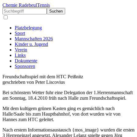
Chemie Radebeul
Tennis
Suchen
Platzbelegung
Sport
Mannschaften 2026
Kinder u. Jugend
Verein
Links
Dokumente
Sponsoren
Freundschaftsspiel mit dem HTC Peißnitz
geschrieben von Peter Liscovius
Bei schönstem Wetter fuhr eine Delegation der 1.Herrenmannschaft
am Sonntag, 18.4.2010 früh nach Halle zum Freundschaftsspiel.
Mit dem kultigem grünen Kasten ging es gemächlich nach
Halle/Saale bis zum Hauptbahnhof, von dort wurden wir von
Hannes zum HTC geleitet.
Nach erstem Informationsaustausch {mos_image} wurden die ersten
3 Herreneinzel angesetzt. Alexander Lelanz spielte gegen Jörg