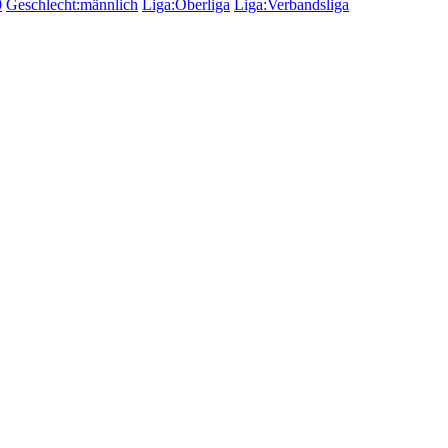
0
Geschlecht:männlich
Liga:Oberliga
Liga:Verbandsliga