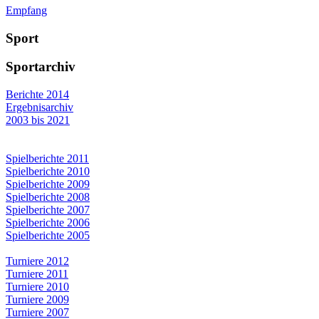
Empfang
Sport
Sportarchiv
Berichte 2014
Ergebnisarchiv
2003 bis 2021
Spielberichte 2011
Spielberichte 2010
Spielberichte 2009
Spielberichte 2008
Spielberichte 2007
Spielberichte 2006
Spielberichte 2005
Turniere 2012
Turniere 2011
Turniere 2010
Turniere 2009
Turniere 2007