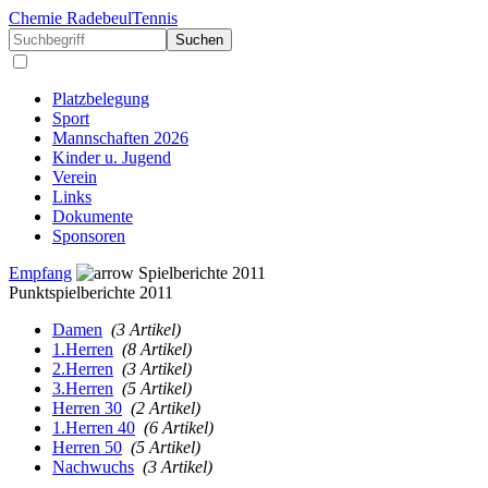
Chemie Radebeul
Tennis
Suchen
Platzbelegung
Sport
Mannschaften 2026
Kinder u. Jugend
Verein
Links
Dokumente
Sponsoren
Empfang
Spielberichte 2011
Punktspielberichte 2011
Damen
(3 Artikel)
1.Herren
(8 Artikel)
2.Herren
(3 Artikel)
3.Herren
(5 Artikel)
Herren 30
(2 Artikel)
1.Herren 40
(6 Artikel)
Herren 50
(5 Artikel)
Nachwuchs
(3 Artikel)