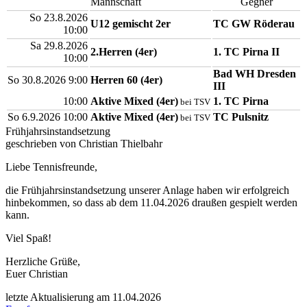
Mannschaft
Gegner
So 23.8.2026
U12 gemischt 2er
TC GW Röderau
10:00
Sa 29.8.2026
2.Herren (4er)
1. TC Pirna II
10:00
Bad WH Dresden
So 30.8.2026 9:00
Herren 60 (4er)
III
10:00
Aktive Mixed (4er)
1. TC Pirna
bei TSV
So 6.9.2026 10:00
Aktive Mixed (4er)
TC Pulsnitz
bei TSV
Frühjahrsinstandsetzung
geschrieben von Christian Thielbahr
Liebe Tennisfreunde,
die Frühjahrsinstandsetzung unserer Anlage haben wir erfolgreich
hinbekommen, so dass ab dem 11.04.2026 draußen gespielt werden
kann.
Viel Spaß!
Herzliche Grüße,
Euer Christian
letzte Aktualisierung am 11.04.2026