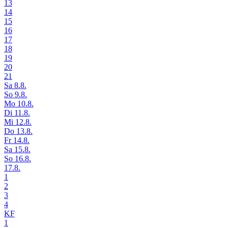
13
14
15
16
17
18
19
20
21
Sa 8.8.
So 9.8.
Mo 10.8.
Di 11.8.
Mi 12.8.
Do 13.8.
Fr 14.8.
Sa 15.8.
So 16.8.
17.8.
1
2
3
4
KF
1