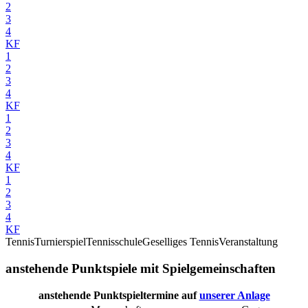
2
3
4
KF
1
2
3
4
KF
1
2
3
4
KF
1
2
3
4
KF
Tennis
Turnierspiel
Tennisschule
Geselliges Tennis
Veranstaltung
anstehende Punktspiele mit Spielgemeinschaften
anstehende Punktspieltermine auf
unserer Anlage