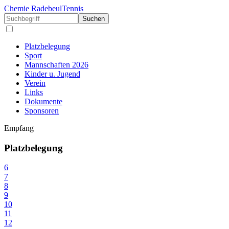
Chemie Radebeul
Tennis
Suchen
Platzbelegung
Sport
Mannschaften 2026
Kinder u. Jugend
Verein
Links
Dokumente
Sponsoren
Empfang
Platzbelegung
6
7
8
9
10
11
12